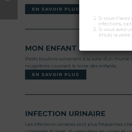
EN SAVOIR PLUS
Si vous n’avez 
infections, o
Si vous avez u
(midi) la veill
MON ENFANT FAIT DE LA FI
Petits boutons survenant à la suite d’un rhume o
rougeâtres couvrant le torse des enfants.
EN SAVOIR PLUS
INFECTION URINAIRE
Les infections urinaires sont plus fréquentes 
constante d’uriner, du sang dans les urines et 