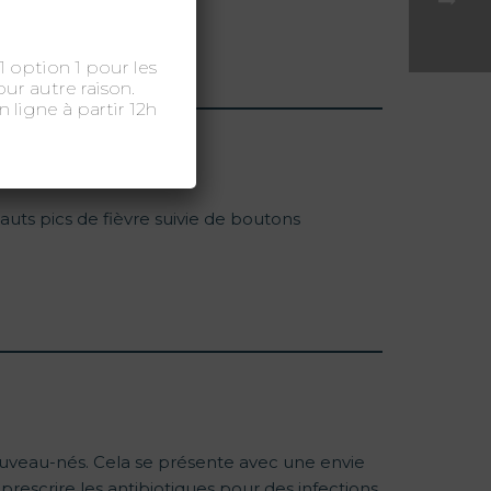
11 option 1 pour les
ur autre raison.
 ligne à partir 12h
auts pics de fièvre suivie de boutons
ouveau-nés. Cela se présente avec une envie
escrire les antibiotiques pour des infections