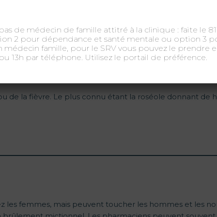
pas de médecin de famille attitré à la clinique : faite le 8
ption 2 pour dépendance et santé mentale ou option 3 po
n médecin famille, pour le SRV vous pouvez le prendre en
e ou 13h par téléphone. Utilisez le portail de préférence.
ÈVRE ET PRÉSENTE UN RASH
u de la fièvre. Le plus connu étant la roséole donnant de h
chez les femmes, mais peuvent toucher les hommes et les n
un brûlement mictionnel. Les pharmaciens peuvent souvent pr