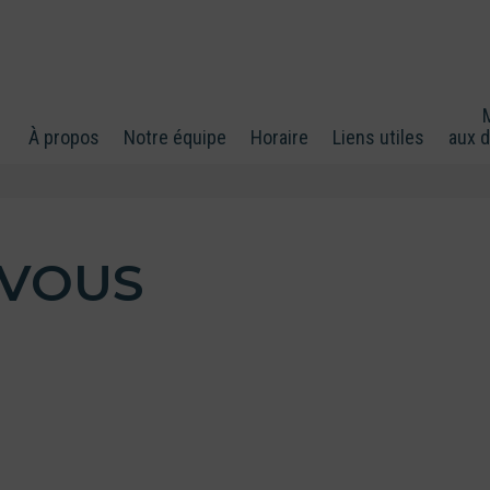
À propos
Notre équipe
Horaire
Liens utiles
aux 
-VOUS